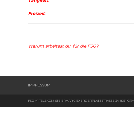
T
ätigkeit
:
Freizeit
:
Warum arbeitest du für die FSG?
IMPRESSUM
FSG A1 TELEKOM STEIERMARK, EXERZIERPLATZSTRASSE 34, 8051 GR