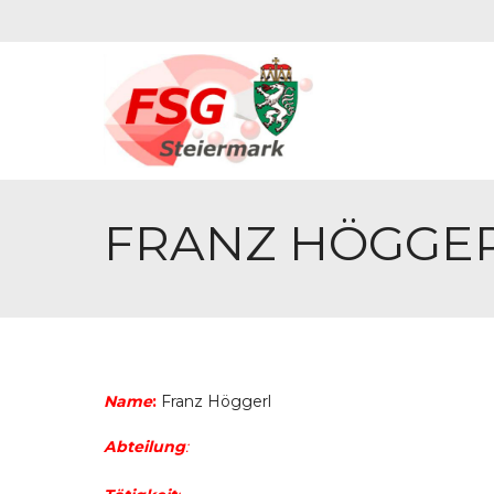
FRANZ HÖGGE
Name
:
Franz Höggerl
Abteilung
: