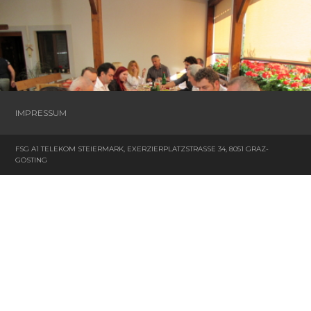
IMPRESSUM
FSG A1 TELEKOM STEIERMARK, EXERZIERPLATZSTRASSE 34, 8051 GRAZ-G
ÖSTING