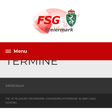
TERMINE
IMPRESSUM
FSG A1 TELEKOM STEIERMARK, EXERZIERPLATZSTRASSE 34, 8051 GRAZ-G
ÖSTING