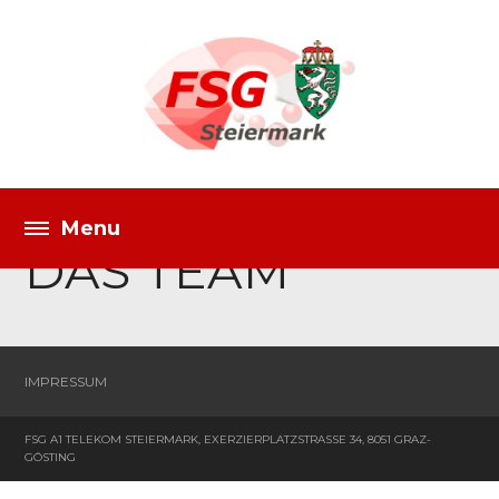
DAS TEAM
IMPRESSUM
FSG A1 TELEKOM STEIERMARK, EXERZIERPLATZSTRASSE 34, 8051 GRAZ-G
ÖSTING