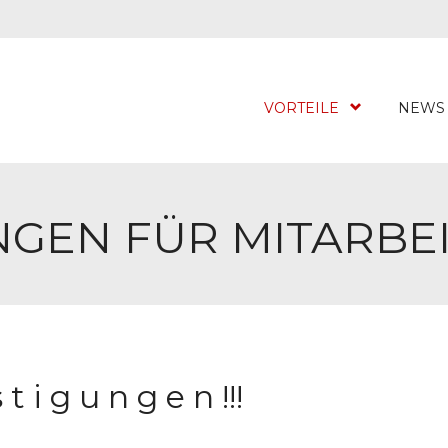
VORTEILE
NEWS
GEN FÜR MITARBE
 t i g u n g e n !!!