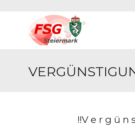
VERGÜNSTIGUN
!!V e r g ü n s