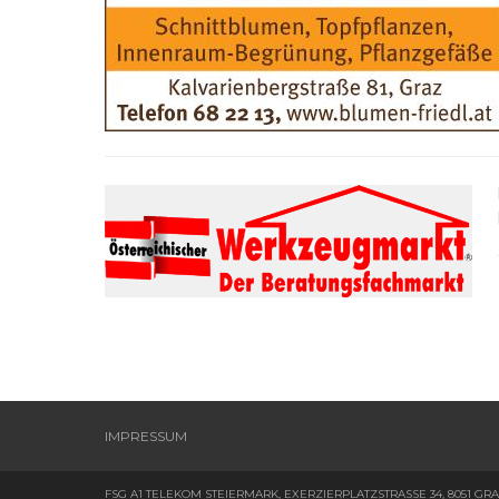
IMPRESSUM
FSG A1 TELEKOM STEIERMARK, EXERZIERPLATZSTRASSE 34, 8051 GR