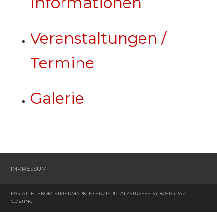
Informationen
Veranstaltungen /
Termine
Galerie
IMPRESSUM
FSG A1 TELEKOM STEIERMARK, EXERZIERPLATZSTRASSE 34, 8051 GRAZ-G
ÖSTING